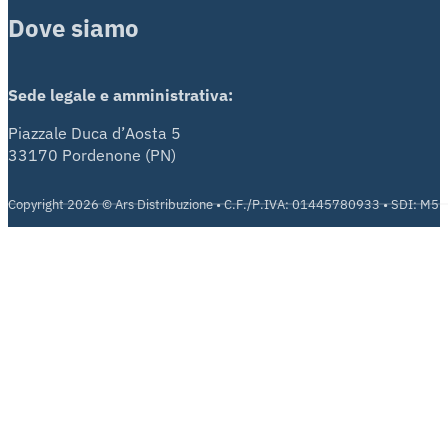
Dove siamo
Sede legale e amministrativa:
Piazzale Duca d’Aosta 5
33170 Pordenone (PN)
Copyright 2026 © Ars Distribuzione • C.F./P.IVA: 01445780933 • SDI: M