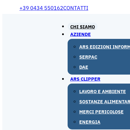
+39 0434 550162
CONTATTI
CHI SIAMO
AZIENDE
ARS EDIZIONI INFOR
SERPAC
DAE
ARS CLIPPER
LAVORO E AMBIENTE
SOSTANZE ALIMENTAR
MERCI PERICOLOSE
ENERGIA