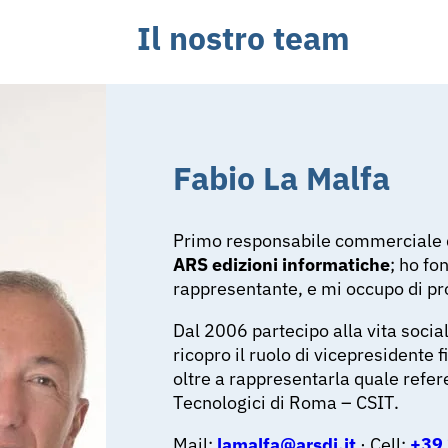
Il nostro team
Fabio La Malfa
Primo responsabile commerciale da
ARS edizioni informatiche
; ho f
rappresentante, e mi occupo di p
Dal 2006 partecipo alla vita socia
ricopro il ruolo di vicepresidente 
oltre a rappresentarla quale refere
Tecnologici di Roma – CSIT.
Mail:
lamalfa@arsdi.it
· Cell:
+39