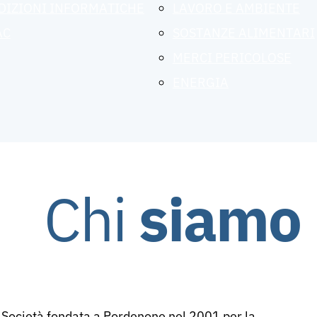
DIZIONI INFORMATICHE
LAVORO E AMBIENTE
AC
SOSTANZE ALIMENTARI
MERCI PERICOLOSE
ENERGIA
Chi
siamo
Società fondata a Pordenone nel 2001 per la