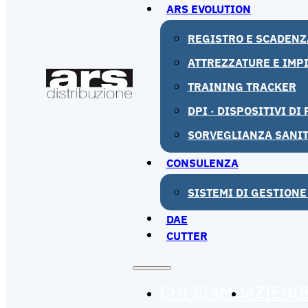
ARS EVOLUTION
REGISTRO E SCADENZ
ATTREZZATURE E IMP
TRAINING TRACKER
DPI · DISPOSITIVI D
SORVEGLIANZA SANI
CONSULENZA
SISTEMI DI GESTIONE
DAE
CUTTER
CHI SIAMO
AZIEND