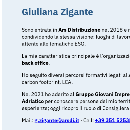
Giuliana Zigante
Sono entrata in
Ars Distribuzione
nel 2018 e n
condividendo la stessa visione: luoghi di lavor
attente alle tematiche ESG.
La mia caratteristica principale è l’organizza
back office
.
Ho seguito diversi percorsi formativi legati al
carbon footprint, LCA.
Nel 2021 ho aderito al
Gruppo Giovani Impren
Adriatico
per conoscere persone del mio territ
esperienze; oggi ricopro il ruolo di Consiglier
Mail:
g.zigante@arsdi.it
· Cell:
+39 351 5253