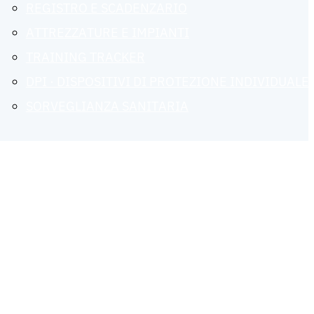
REGISTRO E SCADENZARIO
ATTREZZATURE E IMPIANTI
TRAINING TRACKER
DPI · DISPOSITIVI DI PROTEZIONE INDIVIDUALE
SORVEGLIANZA SANITARIA